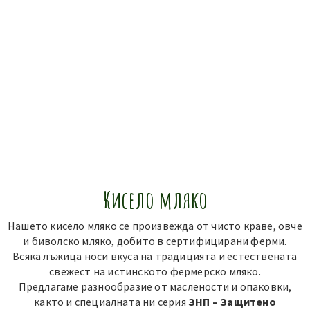
Кисело мляко
Нашето кисело мляко се произвежда от чисто краве, овче
и биволско мляко, добито в сертифицирани ферми.
Всяка лъжица носи вкуса на традицията и естествената
свежест на истинското фермерско мляко.
Предлагаме разнообразие от маслености и опаковки,
както и специалната ни серия
ЗНП – Защитено