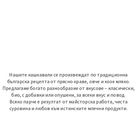
Нашите кашкавали се произвеждат по традиционна
българска рецепта от прясно краве, овче и козе мляко.
Предлагаме богато разнообразие от вкусове – класически,
био, с добавки или опушени, за всеки вкус и повод.
Всяко парче е резултат от майсторска работа, чиста
суровина и любов към истинските млечни продукти.