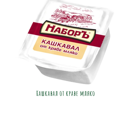
Кашкавал от краве мляко