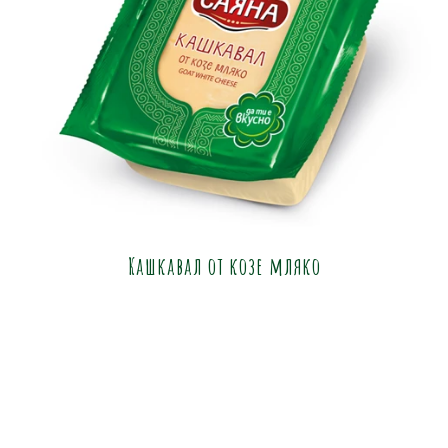
Кашкавал от козе мляко