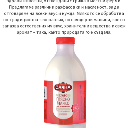
здрави животни, отглеждани с грижа в местни ферми.
Предлагаме различни разфасовки и масленост, за да
отговаряме на всеки вкус и нужда. Млякото се обработва
по традиционна технология, но с модерни машини, което
запазва естествения му вкус, хранителни вещества и свеж
аромат – така, както природата го е създала.