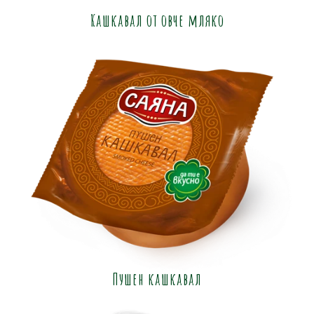
Кашкавал от овче мляко
Пушен кашкавал