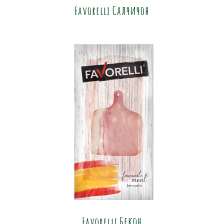
Favorelli Салчичон
Favorelli Бекон