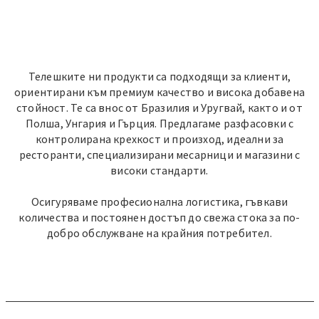
Телешките ни продукти са подходящи за клиенти,
ориентирани към премиум качество и висока добавена
стойност. Те са внос от Бразилия и Уругвай, както и от
Полша, Унгария и Гърция. Предлагаме разфасовки с
контролирана крехкост и произход, идеални за
ресторанти, специализирани месарници и магазини с
високи стандарти.
Осигуряваме професионална логистика, гъвкави
количества и постоянен достъп до свежа стока за по-
добро обслужване на крайния потребител.