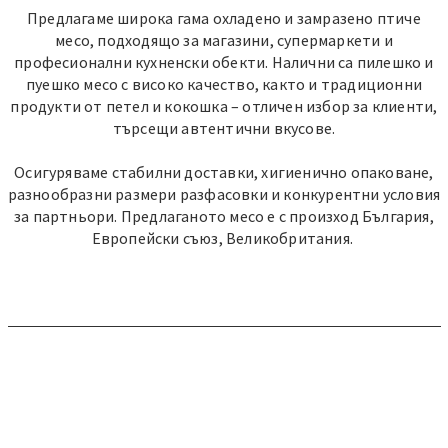
Предлагаме широка гама охладено и замразено птиче
месо, подходящо за магазини, супермаркети и
професионални кухненски обекти. Налични са пилешко и
пуешко месо с високо качество, както и традиционни
продукти от петел и кокошка – отличен избор за клиенти,
търсещи автентични вкусове.
Осигуряваме стабилни доставки, хигиенично опаковане,
разнообразни размери разфасовки и конкурентни условия
за партньори. Предлаганото месо е с произход България,
Европейски съюз, Великобритания.