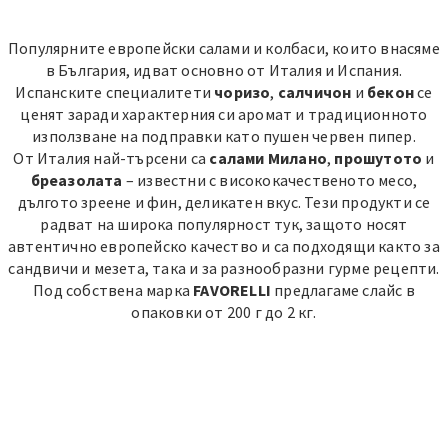
Популярните европейски салами и колбаси, които внасяме
в България, идват основно от Италия и Испания.
Испанските специалитети
чоризо
,
салчичон
и
бекон
се
ценят заради характерния си аромат и традиционното
използване на подправки като пушен червен пипер.
От Италия най-търсени са
салами Милано
,
прошутото
и
бреазолата
– известни с висококачественото месо,
дългото зреене и фин, деликатен вкус. Тези продукти се
радват на широка популярност тук, защото носят
автентично европейско качество и са подходящи както за
сандвичи и мезета, така и за разнообразни гурме рецепти.
Под собствена марка
FAVORELLI
предлагаме слайс в
опаковки от 200 г до 2 кг.